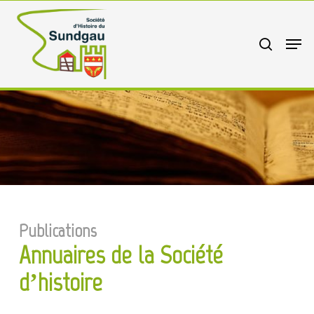
Skip
to
search
Menu
main
content
Publications
Annuaires de la Société
d’histoire