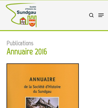
Skip
to
search
Menu
main
content
Publications
Annuaire 2016