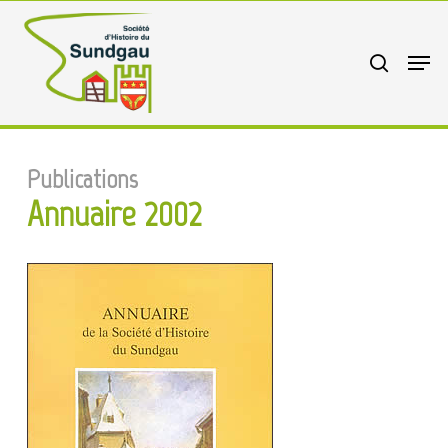
Skip
to
search
Menu
main
content
Publications
Annuaire 2002