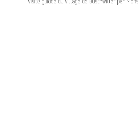
Visite guidée du village de Buschwiller par Mon
View
View
image
image
Vue d'ensemble du groupe
Jean
View
View
Prési
image
image
Buch