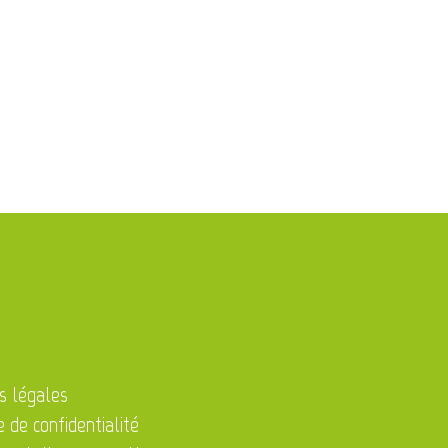
e-autel en provenance
riastein
s légales
e de confidentialité