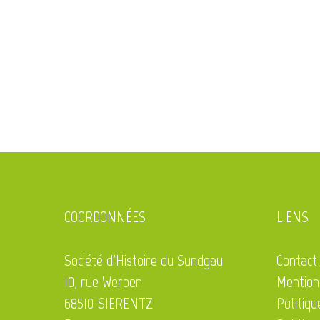
Maison de 1747
Maîtr
de Ma
COORDONNÉES
LIENS
Société d'Histoire du Sundgau
Contact
10, rue Werben
Mention
68510 SIERENTZ
Politiqu