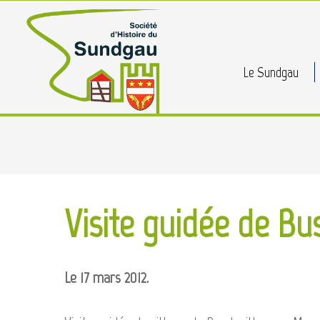
Skip
to
main
Le Sundgau
content
Visite guidée de Bu
Cliquez [ENTREE] pour lancer la recherche
Le 17 mars 2012.