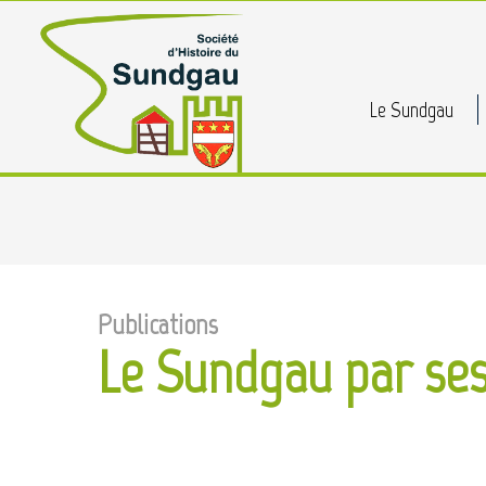
Skip
to
main
Le Sundgau
content
Publications
Le Sundgau par ses
Cliquez [ENTREE] pour lancer la recherche