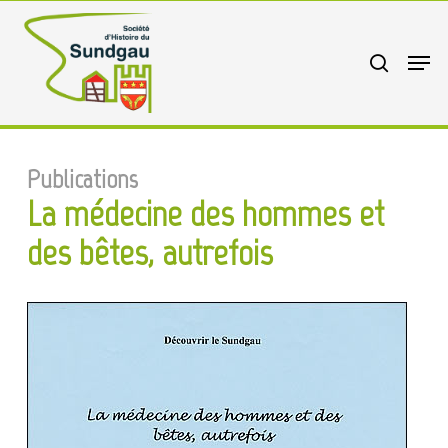
Skip
to
search
Menu
main
content
Publications
La médecine des hommes et
des bêtes, autrefois